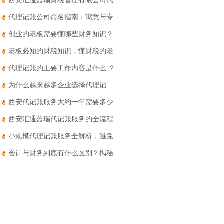
西安汇通盈瑞财税管理有限公司代
理记账服务详解
代理记账公司命名指南：寓意与专
业并存
创业的老板需要懂哪些财务知识？
老板必知的财税知识，懂财税的老
板才能走得更远
代理记账的主要工作内容是什么 ？
为什么越来越多企业选择代理记
账？优势和风险要知晓！
西安代记账服务大约一年需要多少
钱？
西安汇通盈瑞代记账服务的全流程
财税处理有哪些?
小规模代理记账服务全解析，避免
被坑！
会计与财务到底有什么区别？揭秘
两者的核心区别于职业发展路径！