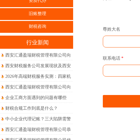
资质代办
旧账整理
财税咨询
尊姓大名
行业新闻
西安汇通盈瑞财税管理有限公司向
联系电话
*
全体员工、合作伙伴及新老客户致
西安财税服务公司发展现状及西安
以最诚挚的节日祝福
本地真实体验到底如何？
2026年高端财税服务实测：四家机
构权威度对比体验
西安汇通盈瑞财税管理有限公司向
新老客户朋友们及全体同仁致以诚
企业工商方面遇到的问题有哪些
挚的节日问候和美好的祝福！
财税合规工作到底是什么？
中小企业代理记账？三大陷阱需警
惕！
西安汇通盈瑞财税管理有限公司恭
祝大家马年大吉