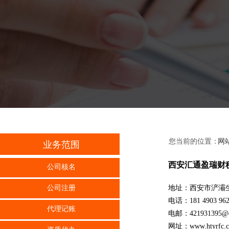
您当前的位置：
网
业务范围
西安汇通盈瑞财
公司核名
地址：西安市浐灞生
公司注册
电话：181 4903 96
代理记账
电邮：
421931395@
网址：
www.
htyrfc.