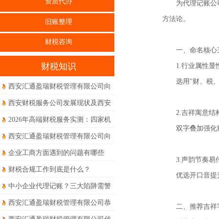
资质代办
为代理记账公
方法论。
旧账整理
财税咨询
一、命名核心
财税知识
1.行业属性显
选用"财、税
西安汇通盈瑞财税管理有限公司向
全体员工、合作伙伴及新老客户致
西安财税服务公司发展现状及西安
以最诚挚的节日祝福
2.吉祥寓意结
本地真实体验到底如何？
2026年高端财税服务实测：四家机
双字叠加强化
构权威度对比体验
西安汇通盈瑞财税管理有限公司向
新老客户朋友们及全体同仁致以诚
企业工商方面遇到的问题有哪些
3.声韵节奏易
挚的节日问候和美好的祝福！
财税合规工作到底是什么？
优选开口音提
中小企业代理记账？三大陷阱需警
惕！
西安汇通盈瑞财税管理有限公司恭
二、推荐吉祥
祝大家马年大吉