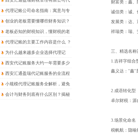
西安汇通盈瑞财税管理有限公司代
财富类：鑫、
理记账服务详解
代理记账公司命名指南：寓意与专
诚信类：诚、
业并存
创业的老板需要懂哪些财务知识？
发展类：达、
老板必知的财税知识，懂财税的老
祥瑞类：瑞、
板才能走得更远
代理记账的主要工作内容是什么 ？
三、精选名称
为什么越来越多企业选择代理记
账？优势和风险要知晓！
1.吉祥字组合
西安代记账服务大约一年需要多少
钱？
鑫义达："鑫"
西安汇通盈瑞代记账服务的全流程
财税处理有哪些?
小规模代理记账服务全解析，避免
2.成语转化型
被坑！
会计与财务到底有什么区别？揭秘
卓尔财税：源
两者的核心区别于职业发展路径！
3.场景化命名
税帆航：隐喻