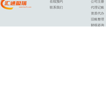
在线预约
公司注册
联系我们
代理记账
资质代办
旧账整理
财税咨询
西安品正防水装修有限公司
晋江市精特传动科技股份公司
何
公牛开关总代理西安专卖店
陕西宏元电子科技有限公司
陕西
陕西科德电子科技有限公司
陕西普隆农业科技有限公司
去除
Co