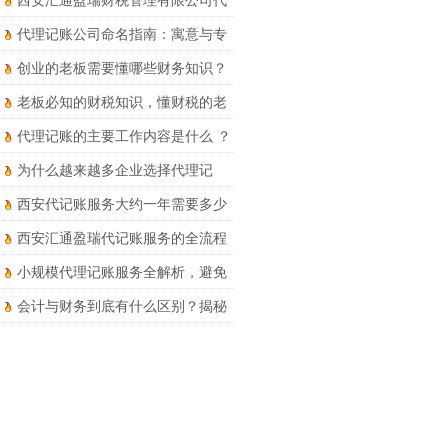
西安汇通盈瑞财税管理有限公司代
理记账服务详解
代理记账公司命名指南：寓意与专
业并存
创业的老板需要懂哪些财务知识？
老板必知的财税知识，懂财税的老
板才能走得更远
代理记账的主要工作内容是什么 ？
为什么越来越多企业选择代理记
账？优势和风险要知晓！
西安代记账服务大约一年需要多少
钱？
西安汇通盈瑞代记账服务的全流程
财税处理有哪些?
小规模代理记账服务全解析，避免
被坑！
会计与财务到底有什么区别？揭秘
两者的核心区别于职业发展路径！