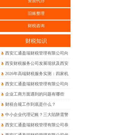
资质代办
旧账整理
财税咨询
财税知识
西安汇通盈瑞财税管理有限公司向
全体员工、合作伙伴及新老客户致
西安财税服务公司发展现状及西安
以最诚挚的节日祝福
本地真实体验到底如何？
2026年高端财税服务实测：四家机
构权威度对比体验
西安汇通盈瑞财税管理有限公司向
新老客户朋友们及全体同仁致以诚
企业工商方面遇到的问题有哪些
挚的节日问候和美好的祝福！
财税合规工作到底是什么？
中小企业代理记账？三大陷阱需警
惕！
西安汇通盈瑞财税管理有限公司恭
祝大家马年大吉