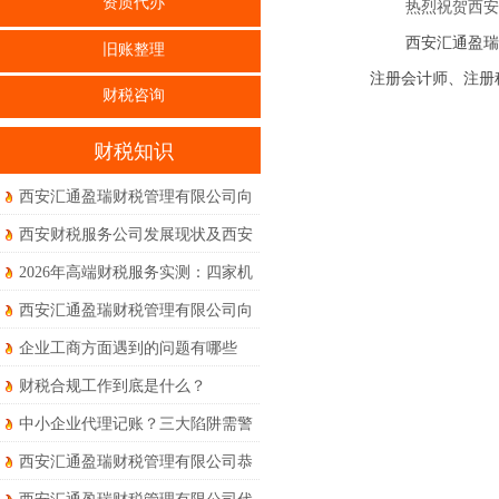
资质代办
热烈祝贺西安
西安汇通盈瑞
旧账整理
注册会计师、注册
财税咨询
财税知识
西安汇通盈瑞财税管理有限公司向
全体员工、合作伙伴及新老客户致
西安财税服务公司发展现状及西安
以最诚挚的节日祝福
本地真实体验到底如何？
2026年高端财税服务实测：四家机
构权威度对比体验
西安汇通盈瑞财税管理有限公司向
新老客户朋友们及全体同仁致以诚
企业工商方面遇到的问题有哪些
挚的节日问候和美好的祝福！
财税合规工作到底是什么？
中小企业代理记账？三大陷阱需警
惕！
西安汇通盈瑞财税管理有限公司恭
祝大家马年大吉