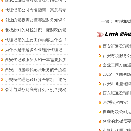
西安汇通盈瑞财税管理有限公司代
理记账服务详解
代理记账公司命名指南：寓意与专
业并存
创业的老板需要懂哪些财务知识？
上一篇：
财税和
老板必知的财税知识，懂财税的老
相关
板才能走得更远
代理记账的主要工作内容是什么 ？
西安汇通盈瑞财
为什么越来越多企业选择代理记
西安财税服务
账？优势和风险要知晓！
西安代记账服务大约一年需要多少
企业工商方面
钱？
西安汇通盈瑞代记账服务的全流程
2026年兵团
财税处理有哪些?
小规模代理记账服务全解析，避免
西安汇通盈瑞
被坑！
会计与财务到底有什么区别？揭秘
西安汇通盈瑞
两者的核心区别于职业发展路径！
热烈祝贺西安
咨询财税公司
创业的老板需
小规模代理记