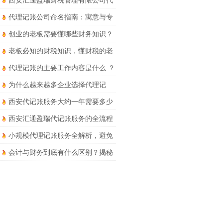
西安汇通盈瑞财税管理有限公司代
理记账服务详解
代理记账公司命名指南：寓意与专
业并存
创业的老板需要懂哪些财务知识？
老板必知的财税知识，懂财税的老
板才能走得更远
代理记账的主要工作内容是什么 ？
为什么越来越多企业选择代理记
账？优势和风险要知晓！
西安代记账服务大约一年需要多少
钱？
西安汇通盈瑞代记账服务的全流程
财税处理有哪些?
小规模代理记账服务全解析，避免
被坑！
会计与财务到底有什么区别？揭秘
两者的核心区别于职业发展路径！