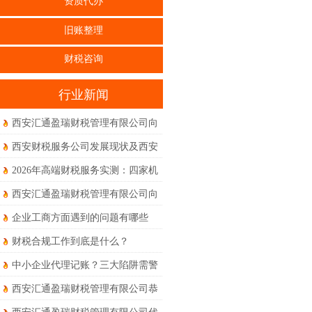
资质代办
旧账整理
财税咨询
行业新闻
西安汇通盈瑞财税管理有限公司向
全体员工、合作伙伴及新老客户致
西安财税服务公司发展现状及西安
以最诚挚的节日祝福
本地真实体验到底如何？
2026年高端财税服务实测：四家机
构权威度对比体验
西安汇通盈瑞财税管理有限公司向
新老客户朋友们及全体同仁致以诚
企业工商方面遇到的问题有哪些
挚的节日问候和美好的祝福！
财税合规工作到底是什么？
中小企业代理记账？三大陷阱需警
惕！
西安汇通盈瑞财税管理有限公司恭
祝大家马年大吉